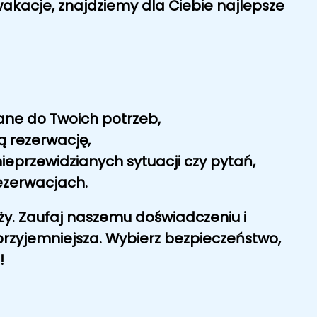
 wakacje, znajdziemy dla Ciebie
najlepsze
ane do Twoich potrzeb,
ą rezerwację,
ieprzewidzianych sytuacji czy pytań,
ezerwacjach.
óży. Zaufaj naszemu doświadczeniu i
 przyjemniejsza. Wybierz
bezpieczeństwo
,
!