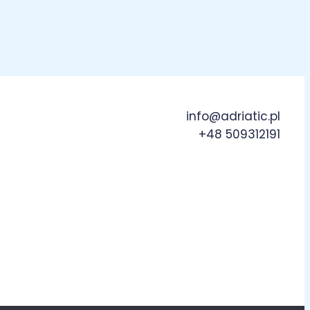
info@adriatic.pl
+48 509312191