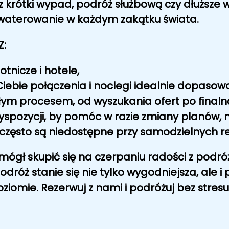
sz krótki wypad, podróż służbową czy dłuższe
kwaterowanie
w każdym zakątku świata.
Z:
otnicze i hotele,
iebie połączenia i noclegi idealnie dopasow
łym procesem, od wyszukania ofert po finaln
spozycji, by pomóc w razie zmiany planów, n
e często są niedostępne przy samodzielnych r
mógł skupić się na czerpaniu radości z podr
odróż stanie się nie tylko wygodniejsza, ale i
iomie. Rezerwuj z nami i podróżuj bez stresu