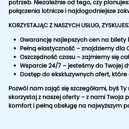
potrzeb. Niezależnie od tego, czy planuje
połączenia lotnicze
i
najdogodniejsze za
KORZYSTAJĄC Z NASZYCH USŁUG, ZYSKUJES
Gwarancję najlepszych cen
na bilety l
Pełną elastyczność
– znajdziemy dla C
Oszczędność czasu
– zajmiemy się ca
Wsparcie 24/7
– jesteśmy do Twojej dy
Dostęp do ekskluzywnych ofert
, któr
Pozwól nam zająć się szczegółami, byś Ty 
skorzystaj z naszej oferty – z nami Twoja p
komfort
i
pełną obsługę
na najwyższym poz