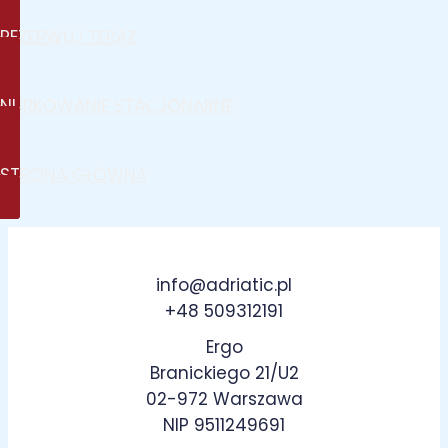
REZERWUJ TERAZ
NURKOWANIE STACJONARNE
STRONA GŁÓWNA
info@adriatic.pl
+48 509312191
Ergo
Branickiego 21/U2
02-972 Warszawa
NIP 9511249691