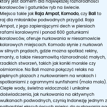
który jest domem dla największej różnorodności
koralowców i gatunków ryb na świecie.
Miejsca takie jak
Raja Ampat
,
Komodo
, czy
Bali
to
raj dla miłośników podwodnych przygód. Raja
Ampat, z jego zapierającymi dech w piersiach
rafami koralowymi i ponad 600 gatunkami
koralowców, oferuje nurkowania w niesamowicie
kolorowych miejscach. Komodo słynie z nurkowań
w silnych prądach, gdzie można spotkać rekiny,
manty, a także niesamowitą różnorodność małych,
rzadkich stworzeń, takich jak koniki morskie czy
ośmiornice. Na Bali można połączyć relaks na
pięknych plażach z nurkowaniem na wrakach i
spotkaniami z ogromnymi sunfishami (mola mola).
Ciepłe wody, świetna widoczność i unikalne
doświadczenia, jak nurkowania na aktywnych
wulkanach podwodnych, czynią Indonezję jednym z
najbardziej ekscytujących miejsc do nurkowania na