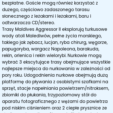
bezpłatne. Goście mogą również korzystać z
dużego, częściowo zadaszonego tarasu
słonecznego z leżakami i leżakami, baru i
odtwarzacza CD/stereo.
Trasy Maldives Aggressor II eksplorują turkusowe
wody atoli Malediwów, pełne życia morskiego,
takiego jak zębacz, lucjan, ryba chirurg, węgorze,
papugoryba, wargacz Napoleona, barakuda,
rekin, orlenica i rekin wielorybi. Nurkowie mogą
wybrać 3 ekscytujące trasy obejmujące wszystkie
najlepsze miejsca do nurkowania w zależności od
pory roku. Udogodnienia nurkowe obejmują dużą
platformę do pływania z osobistymi szafkami na
sprzęt, stacje napełniania powietrzem/nitroksem,
zbiorniki do płukania, trzypoziomowy stół do
aparatu fotograficznego z wężami do powietrza
pod niskim ciśnieniem oraz 2 ciepłe prysznice ze