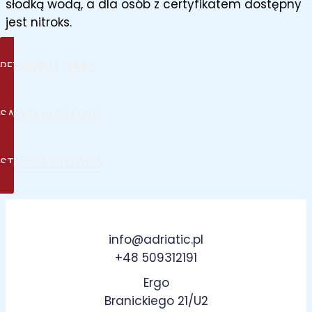
słodką wodą, a dla osób z certyfikatem dostępny
jest nitroks.
REZERWUJ TERAZ
SAFARI NURKOWE
STRONA GŁÓWNA
info@adriatic.pl
+48 509312191
Ergo
Branickiego 21/U2