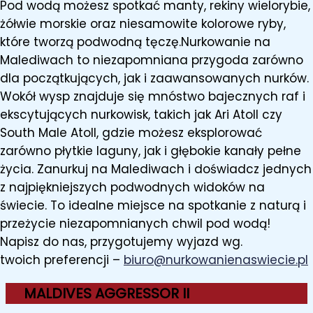
Pod wodą możesz spotkać manty, rekiny wielorybie,
żółwie morskie oraz niesamowite kolorowe ryby,
które tworzą podwodną tęczę.Nurkowanie na
Malediwach to niezapomniana przygoda zarówno
dla początkujących, jak i zaawansowanych nurków.
Wokół wysp znajduje się mnóstwo bajecznych raf i
ekscytujących nurkowisk, takich jak Ari Atoll czy
South Male Atoll, gdzie możesz eksplorować
zarówno płytkie laguny, jak i głębokie kanały pełne
życia. Zanurkuj na Malediwach i doświadcz jednych
z najpiękniejszych podwodnych widoków na
świecie. To idealne miejsce na spotkanie z naturą i
przeżycie niezapomnianych chwil pod wodą!
Napisz do nas, przygotujemy wyjazd wg.
twoich preferencji –
biuro@nurkowanienaswiecie.pl
MALDIVES AGGRESSOR II